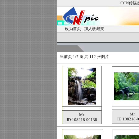
CCN传媒
设为首页
-
加入收藏夹
当前页
1/7 页 共
112
张图片
Mr.
Mr.
ID:108218-
ID:108218-00138