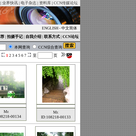
|
业界快讯
|
电子杂志
|
资料库
|
CCN传媒论坛
ENGLISH
-
中文简体
推荐
|
拍摄手记
|
自我介绍
|
联系方式
|
CCN论坛
本网查询
CCN综合查询
1
2
3
4
5
6
7
至
页
Mr.
Mr.
08218-00134
ID:108218-00133