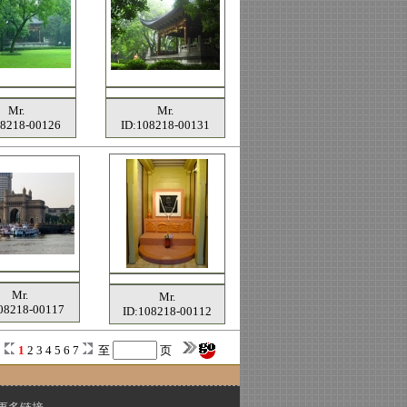
Mr.
Mr.
08218-00126
ID:108218-00131
Mr.
Mr.
08218-00117
ID:108218-00112
1
2
3
4
5
6
7
至
页