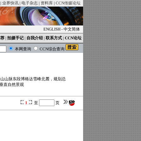
|
业界快讯
|
电子杂志
|
资料库
|
CCN传媒论坛
ENGLISH
-
中文简体
推荐
|
拍摄手记
|
自我介绍
|
联系方式
|
CCN论坛
本网查询
CCN综合查询
天山山脉东段博格达雪峰北麓，规划总
，垂直自然景观
1
至
页