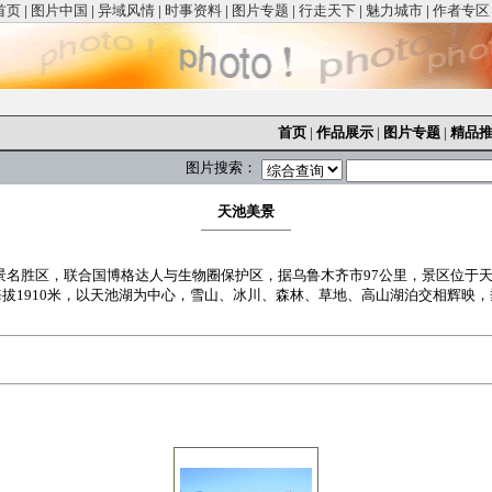
首页
|
图片中国
|
异域风情
|
时事资料
|
图片专题
|
行走天下
|
魅力城市
|
作者专区
首页
|
作品展示
|
图片专题
|
精品
图片搜索：
天池美景
风景名胜区，联合国博格达人与生物圈保护区，据乌鲁木齐市97公里，景区位于
海拔1910米，以天池湖为中心，雪山、冰川、森林、草地、高山湖泊交相辉映