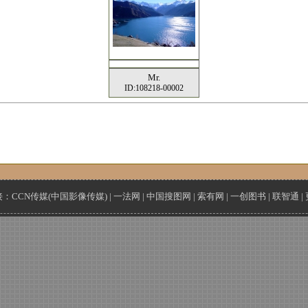
Mr.
ID:108218-00002
接：
CCN传媒(中国影像传媒)
|
一法网
|
中国搜图网
|
索有网
|
一创图书
|
联智通
|