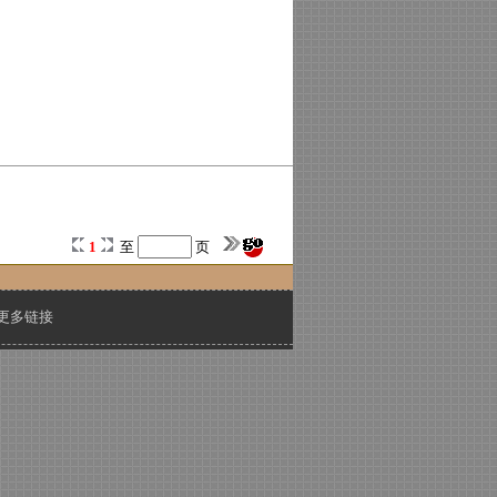
1
至
页
更多链接